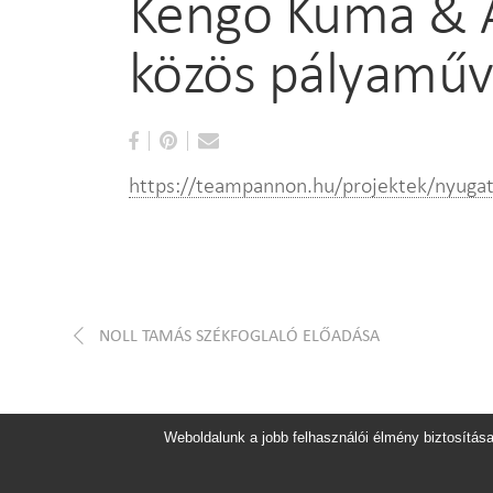
Kengo Kuma & 
közös pályamű
https://teampannon.hu/projektek/nyugat
NOLL TAMÁS SZÉKFOGLALÓ ELŐADÁSA
Weboldalunk a jobb felhasználói élmény biztosítása