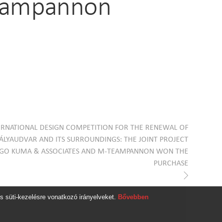
Teampannon
ERNATIONAL DESIGN COMPETITION FOR THE RENEWAL OF
PÁLYAUDVAR AND ITS SURROUNDINGS: THE JOINT PROJECT
NGO KUMA & ASSOCIATES AND M-TEAMPANNON WON THE
PURCHASE
s süti-kezelésre vonatkozó irányelveket.
Bővebben