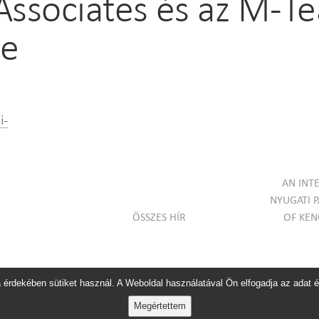
Associates és az M-
ve
i-
AN INT
NYUGATI 
ÖSSZES HÍR
OF KE
 érdekében sütiket használ. A Weboldal használatával Ön elfogadja az adat é