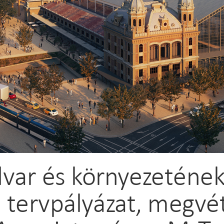
dvar és környezetének
i tervpályázat, megvét