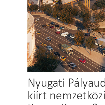
Nyugati Pályau
kiírt nemzetköz