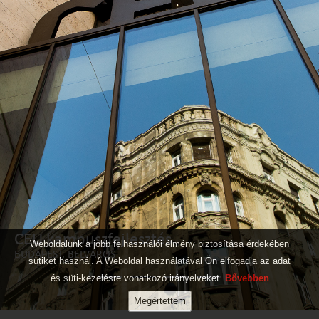
Magyar Zene Háza
CEU kampuszfejlesztés
Magyar Műszaki és Közlekedési Múzeum
Dél-budai Centrumkórház (DBC)
Weboldalunk a jobb felhasználói élmény biztosítása érdekében
BUDAPEST, VÁROSLIGET
BUDAPEST, BELVÁROS
BUDAPEST, ÉSZAKI JÁRMŰJAVÍTÓ
BUDAPEST, DOBOGÓ
sütiket használ. A Weboldal használatával Ön elfogadja az adat
és süti-kezelésre vonatkozó irányelveket.
Bővebben