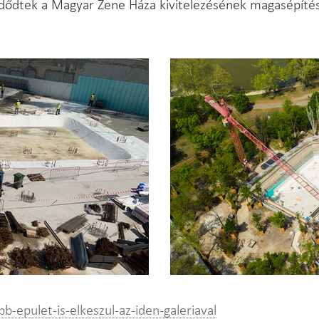
zdődtek a Magyar Zene Háza kivitelezésének magasépítés
b-epulet-is-elkeszul-az-iden-galeriaval