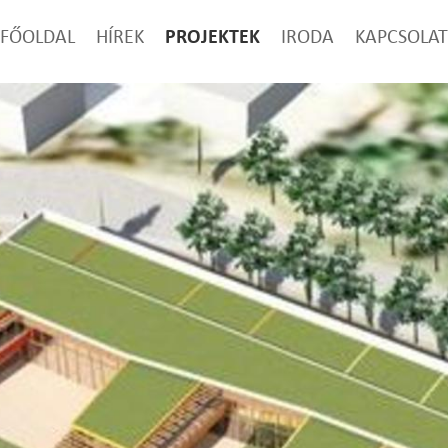
PROJEKTEK
FŐOLDAL
HÍREK
IRODA
KAPCSOLAT