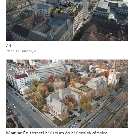
Z3
2023, BUDAPEST, V.
Magyar Építészeti Múzeum és Műemlékvédelmi