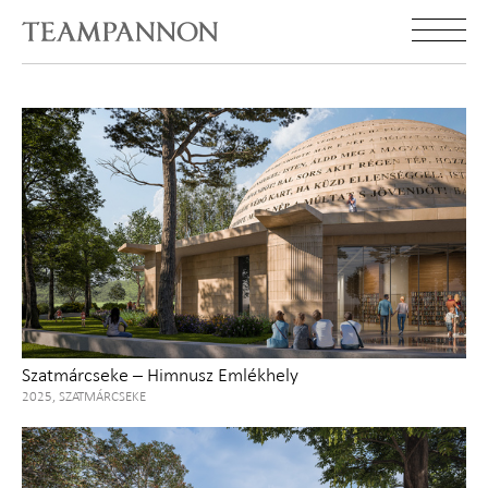
Szatmárcseke – Himnusz Emlékhely
2025, SZATMÁRCSEKE